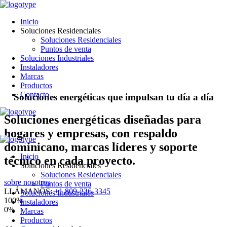
Inicio
Soluciones Residenciales
Soluciones Residenciales
Puntos de venta
Soluciones Industriales
Instaladores
Marcas
Productos
Contacto
S
o
l
u
c
i
o
n
e
s
e
n
e
r
g
é
t
i
c
a
s
q
u
e
i
m
p
u
l
s
a
n
t
u
d
í
a
a
d
í
a
Soluciones energéticas diseñadas para
hogares y empresas, con respaldo
dominicano, marcas líderes y soporte
Inicio
técnico en cada proyecto.
Soluciones Residenciales
Soluciones Residenciales
sobre nosotros
Puntos de venta
LLÁMANOS:
+1 809-226-3345
Soluciones Industriales
100
%
Instaladores
0
%
Marcas
Productos