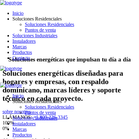
Inicio
Soluciones Residenciales
Soluciones Residenciales
Puntos de venta
Soluciones Industriales
Instaladores
Marcas
Productos
Contacto
S
o
l
u
c
i
o
n
e
s
e
n
e
r
g
é
t
i
c
a
s
q
u
e
i
m
p
u
l
s
a
n
t
u
d
í
a
a
d
í
a
Soluciones energéticas diseñadas para
hogares y empresas, con respaldo
dominicano, marcas líderes y soporte
Inicio
técnico en cada proyecto.
Soluciones Residenciales
Soluciones Residenciales
sobre nosotros
Puntos de venta
LLÁMANOS:
+1 809-226-3345
Soluciones Industriales
100
%
Instaladores
0
%
Marcas
Productos