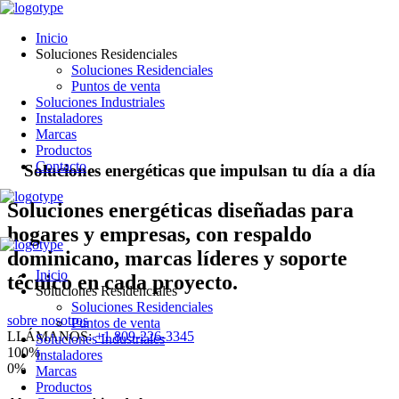
Inicio
Soluciones Residenciales
Soluciones Residenciales
Puntos de venta
Soluciones Industriales
Instaladores
Marcas
Productos
Contacto
S
o
l
u
c
i
o
n
e
s
e
n
e
r
g
é
t
i
c
a
s
q
u
e
i
m
p
u
l
s
a
n
t
u
d
í
a
a
d
í
a
Soluciones energéticas diseñadas para
hogares y empresas, con respaldo
dominicano, marcas líderes y soporte
Inicio
técnico en cada proyecto.
Soluciones Residenciales
Soluciones Residenciales
sobre nosotros
Puntos de venta
LLÁMANOS:
+1 809-226-3345
Soluciones Industriales
100
%
Instaladores
0
%
Marcas
Productos