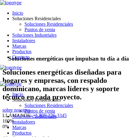
Inicio
Soluciones Residenciales
Soluciones Residenciales
Puntos de venta
Soluciones Industriales
Instaladores
Marcas
Productos
Contacto
S
o
l
u
c
i
o
n
e
s
e
n
e
r
g
é
t
i
c
a
s
q
u
e
i
m
p
u
l
s
a
n
t
u
d
í
a
a
d
í
a
Soluciones energéticas diseñadas para
hogares y empresas, con respaldo
dominicano, marcas líderes y soporte
Inicio
técnico en cada proyecto.
Soluciones Residenciales
Soluciones Residenciales
sobre nosotros
Puntos de venta
LLÁMANOS:
+1 809-226-3345
Soluciones Industriales
100
%
Instaladores
0
%
Marcas
Productos